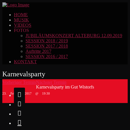
HOME
MUSIK
VIDEOS
FOTOS
JUBILÄUMSKONZERT ALTEBURG 12.09.2019
SESSION 2018 / 2019
SESSION 2017 / 2018
Auftritte 2017
SESSION 2016 / 2017
KONTAKT
Karnevalsparty
Vorheriger Termin
Nächster Termin
Karnevalsparty im Gut Wistorfs

23. Februar 2017 @ 19:30


