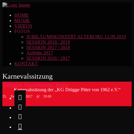
HOME
MUSIK
VIDEOS
FOTOS
JUBILÄUMSKONZERT ALTEBURG 12.09.2019
SESSION 2018 / 2019
SESSION 2017 / 2018
Auftritte 2017
SESSION 2016 / 2017
KONTAKT
Karnevalssitzung
Vorheriger Termin
Nächster Termin
Karnevalssitzung der „KG Drügge Pitter von 1962 e.V.“

25. Februar 2017 @ 20:00


