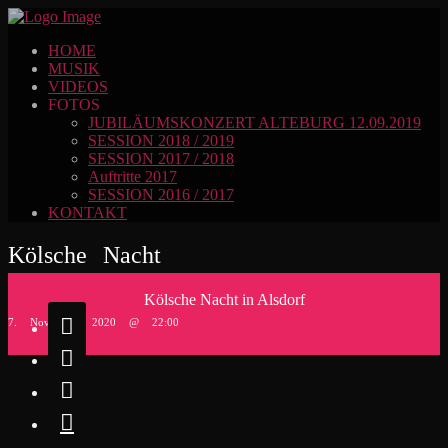
HOME
MUSIK
VIDEOS
FOTOS
JUBILÄUMSKONZERT ALTEBURG 12.09.2019
SESSION 2018 / 2019
SESSION 2017 / 2018
Auftritte 2017
SESSION 2016 / 2017
KONTAKT
Kölsche Nacht
Vorheriger Termin
Nächster Termin
Kölsche Nacht in Alsdorf

7. November 2020 @ 22:00


