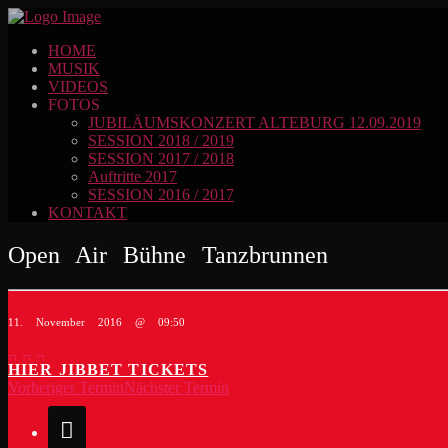
HOME
MUSIK
VIDEOS
FOTOS
JUBILÄUMSKONZERT ALTEBURG 12.09.2019
SESSION 2018 / 2019
SESSION 2017 / 2018
Auftritte 2017
SESSION 2016 / 2017
KONTAKT
Open Air Bühne Tanzbrunnen
11. November 2016 @ 09:50
HIER JIBBET TICKETS
Vorheriger Termin
Nächster Termin
