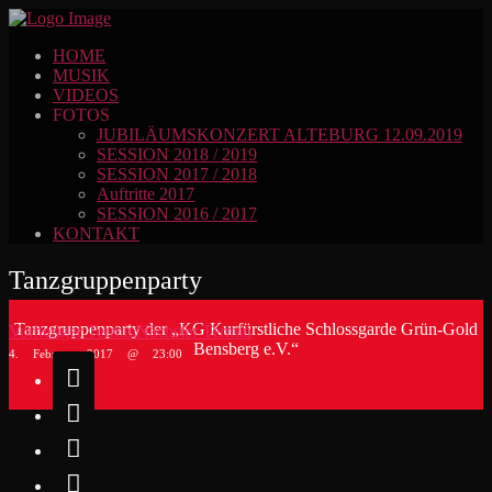
HOME
MUSIK
VIDEOS
FOTOS
JUBILÄUMSKONZERT ALTEBURG 12.09.2019
SESSION 2018 / 2019
SESSION 2017 / 2018
Auftritte 2017
SESSION 2016 / 2017
KONTAKT
Tanzgruppenparty
Tanzgruppenparty der „KG Kurfürstliche Schlossgarde Grün-Gold
Vorheriger Termin
Nächster Termin
Bensberg e.V.“
4. Februar 2017 @ 23:00



