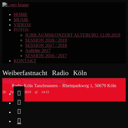
HOME
MUSIK
VIDEOS
FOTOS
JUBILÄUMSKONZERT ALTEBURG 12.09.2019
SESSION 2018 / 2019
SESSION 2017 / 2018
Auftritte 2017
SESSION 2016 / 2017
KONTAKT
Weiberfastnacht Radio Köln
Vorheriger Termin
Nächster Termin
Radio Köln Tanzbrunnen – Rheinparkweg 1, 50679 Köln

28. Februar 2019 @ 14:15


