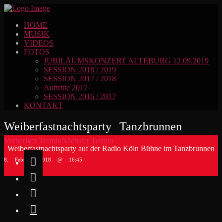
HOME
MUSIK
VIDEOS
FOTOS
JUBILÄUMSKONZERT ALTEBURG 12.09.2019
SESSION 2018 / 2019
SESSION 2017 / 2018
Auftritte 2017
SESSION 2016 / 2017
KONTAKT
Weiberfastnachtsparty Tanzbrunnen
Vorheriger Termin
Nächster Termin
Weiberfastnachtsparty auf der Radio Köln Bühne im Tanzbrunnen

8. Februar 2018 @ 16:45


